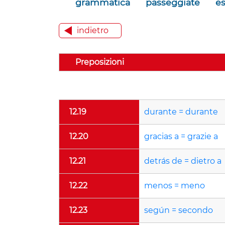
grammatica
passeggiate
es
indietro
Preposizioni
12.19
durante = durante
12.20
gracias a = grazie a
12.21
detrás de = dietro a
12.22
menos = meno
12.23
según = secondo