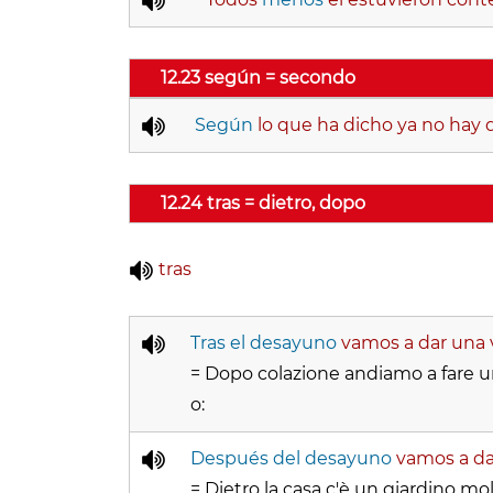
12.23 según = secondo
Según
lo que ha dicho ya no hay d
12.24 tras = dietro, dopo
tras
Tras el desayuno
vamos a dar una v
= Dopo colazione andiamo a fare un
o:
Después del desayuno
vamos a dar
= Dietro la casa c'è un giardino mol