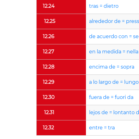
12.24
tras = dietro
12.25
alrededor de = pres
12.26
de acuerdo con = s
12.27
en la medida = nella
12.28
encima de = sopra
12.29
a lo largo de = lungo
12.30
fuera de = fuori da
12.31
lejos de = lontanto 
12.32
entre = tra