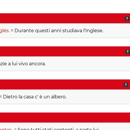
glés.
= Durante questi anni studiava l'Inglese.
azie a lui vivo ancora.
= Dietro la casa c' è un albero.
entos.
= Sono tutti stati contenti, a parte lui.