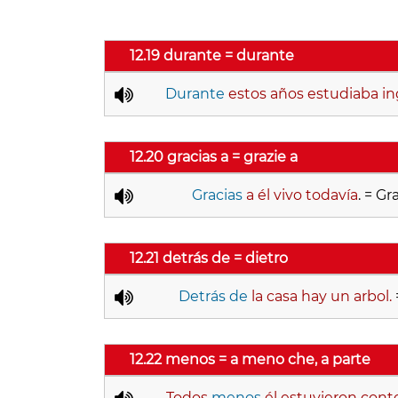
12.19 durante = durante
Durante
estos años estudiaba in
12.20 gracias a = grazie a
Gracias
a él vivo todavía
. = Gr
12.21 detrás de = dietro
Detrás de
la casa hay un arbol.
12.22 menos = a meno che, a parte
Todos
menos
él estuvieron cont