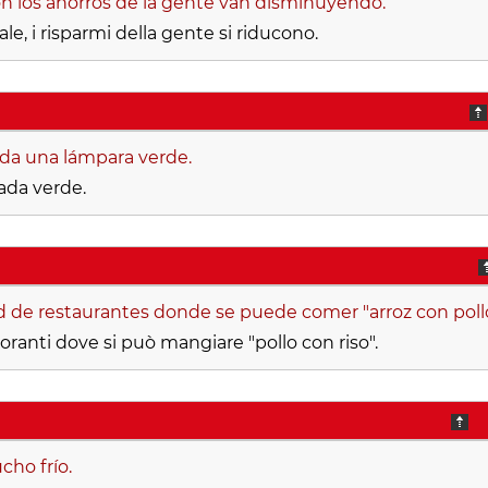
ón los ahorros de la gente van disminuyendo.
ale, i risparmi della gente si riducono.
da una lámpara verde.
ada verde.
d de restaurantes donde se puede comer "arroz con pollo
toranti dove si può mangiare "pollo con riso".
cho frío.