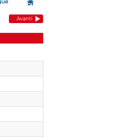
gue
Avanti