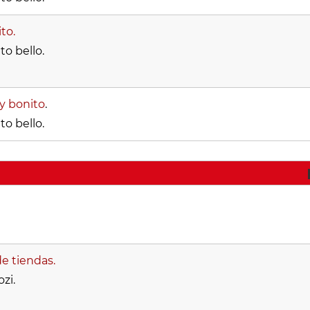
to.
to bello.
y bonito
.
to bello.
e tiendas.
zi.