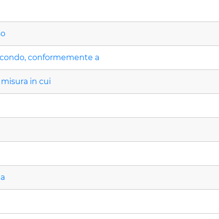
so
econdo, conformemente a
 misura in cui
da