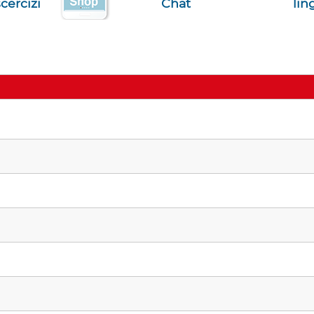
cercizi
Chat
lin