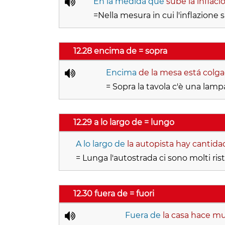
En la medida que
sube la inflaci
=Nella mesura in cui l'inflazione s
12.28 encima de = sopra
Encima
de la mesa está colga
= Sopra la tavola c'è una lamp
12.29 a lo largo de = lungo
A lo largo de
la autopista hay cantida
= Lunga l'autostrada ci sono molti ris
12.30 fuera de = fuori
Fuera de
la casa hace mu