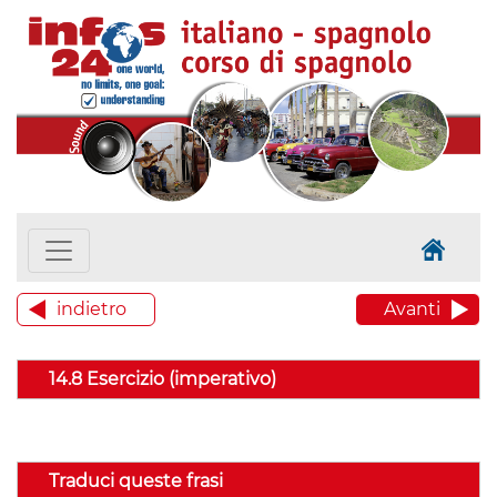
indietro
Avanti
14.8 Esercizio (imperativo)
Traduci queste frasi