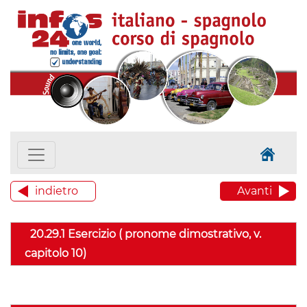
indietro
Avanti
20.29.1 Esercizio ( pronome dimostrativo, v.
capitolo 10)