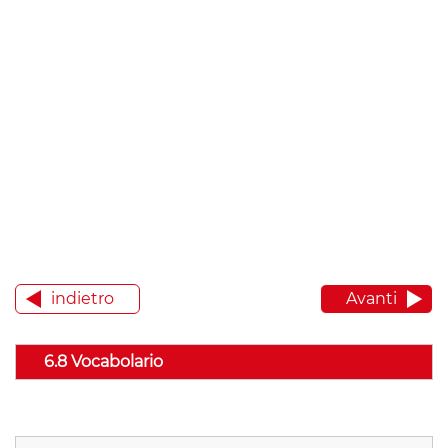
indietro
Avanti
6.8 Vocabolario