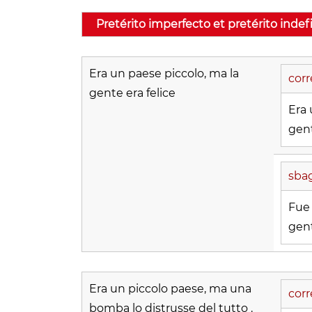
Pretérito imperfecto et pretérito indef
Era un paese piccolo, ma la
corr
gente era felice
Era 
gent
sbag
Fue
gent
Era un piccolo paese, ma una
corr
bomba lo distrusse del tutto .