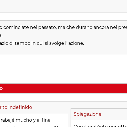
no cominciate nel passato, ma che durano ancora nel pre
.
azio di tempo in cui si svolge l' azione.
do
rito indefinido
Spiegazione
trabajé mucho y al final
Con il pretérito perfetto