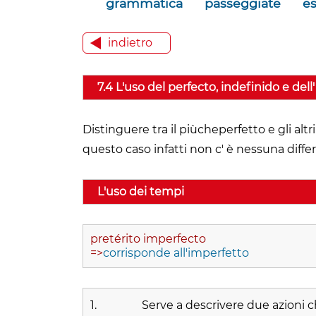
grammatica
passeggiate
es
indietro
7.4 L'uso del perfecto, indefinido e del
Distinguere tra il piùcheperfetto e gli alt
questo caso infatti non c' è nessuna differ
L'uso dei tempi
pretérito imperfecto
=>
corrisponde all'imperfetto
1.
Serve a descrivere due azioni