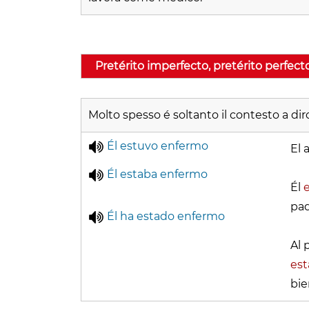
Pretérito imperfecto, pretérito perfect
Molto spesso é soltanto il contesto a d
Él
estuvo enfermo
El 
Él
estaba enfermo
Él
pad
Él
ha estado enfermo
Al 
es
bie