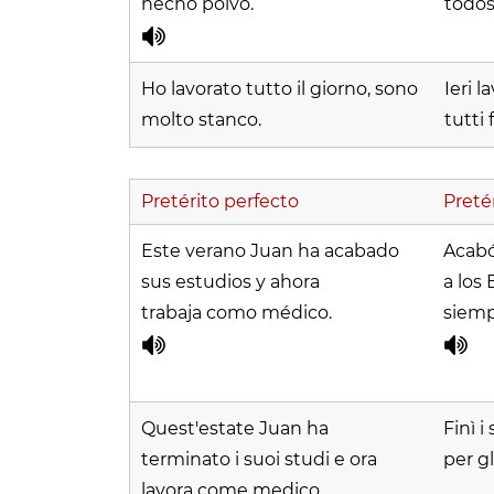
hecho polvo.
todos
Ho lavorato tutto il giorno, sono
Ieri 
molto stanco.
tutti
Pretérito perfecto
Preté
Este verano Juan ha acabado
Acabó
sus estudios y ahora
a los
trabaja como médico.
siemp
Quest'estate Juan ha
Finì i
terminato i suoi studi e ora
per gl
lavora come medico.