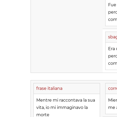
Fue
per
com
sbag
Era
per
com
frase italiana
corr
Mentre mi raccontava la sua
Mien
vita, io mi immaginavo la
me 
morte