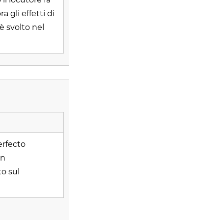
 gli effetti di
è svolto nel
erfecto
un
o sul