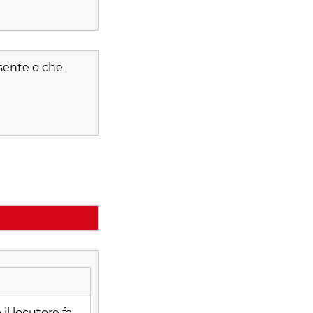
sente o che
 il locutore fa