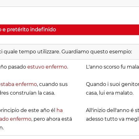
o e pretérito indefinido
irci quale tempo utilizzare. Guardiamo questo esempio:
año pasado
estuvo enfermo.
L'anno scorso fu mala
estaba enfermo
, cuando sus
Quando i suoi genitor
res construían la casa.
casa, lui era malato.
principio de este año él
ha
All'inizio dell'anno é
tado enfermo
, pero ahora está
adesso tutto va megli
n.