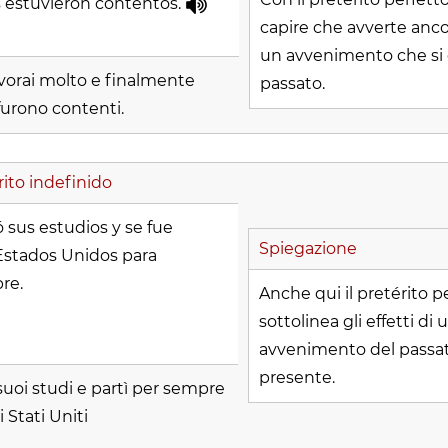
 estuvieron contentos.
capire che avverte ancora
un avvenimento che si 
lavorai molto e finalmente
passato.
 furono contenti.
rito indefinido
 sus estudios y se fue
Spiegazione
 Estados Unidos para
re.
Anche qui il pretérito p
sottolinea gli effetti di 
avvenimento del passat
presente.
 suoi studi e partì per sempre
i Stati Uniti