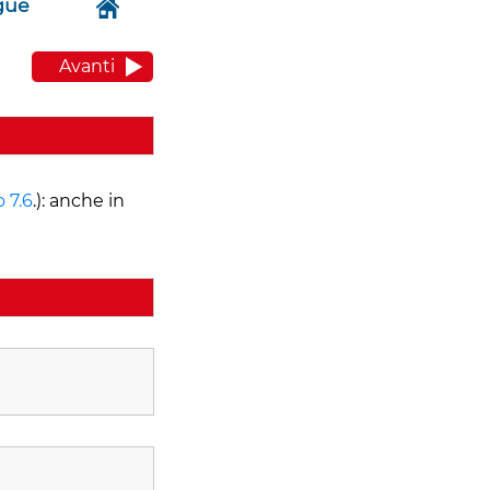
gue
Avanti
o 7.6
.): anche in