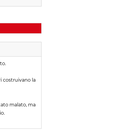
to.
i costruivano la
 stato malato, ma
o.