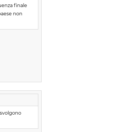
uenza finale
 paese non
 svolgono