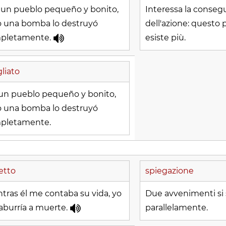
 un pueblo pequeño y bonito,
Interessa la conseg
o una bomba lo destruyó
dell'azione: questo
pletamente.
esiste più.
liato
 un pueblo pequeño y bonito,
o una bomba lo destruyó
pletamente.
etto
spiegazione
tras él me contaba su vida, yo
Due avvenimenti si
aburría a muerte.
parallelamente.