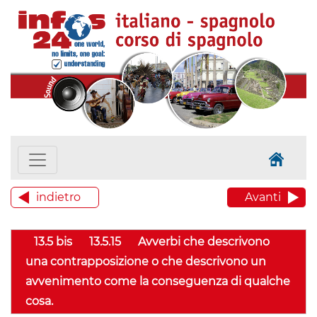
indietro
Avanti
13.5 bis
13.5.15
Avverbi che descrivono
una contrapposizione o che descrivono un
avvenimento come la conseguenza di qualche
cosa.