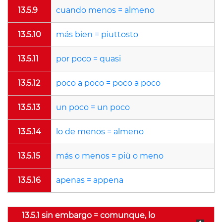
13.5.9
cuando menos = almeno
13.5.10
más bien = piuttosto
13.5.11
por poco = quasi
13.5.12
poco a poco = poco a poco
13.5.13
un poco = un poco
13.5.14
lo de menos = almeno
13.5.15
más o menos = più o meno
13.5.16
apenas = appena
13.5.1 sin embargo = comunque, lo