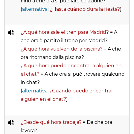
Fino a che ora si può fare colazione?
(
alternativa:
¿Hasta cuándo dura la fiesta?
)
¿A qué hora sale el tren para Madrid?
= A
che ora è partito il treno per Madrid?
¿A qué hora vuelven de la piscina?
= A che
ora ritornano dalla piscina?
¿A qué hora puedo encontrar a alguien en
el chat?
= A che ora si può trovare qualcuno
in chat?
(
alternativa:
¿Cuándo puedo encontrar
alguien en el chat?
)
¿Desde qué hora trabaja?
= Da che ora
lavora?