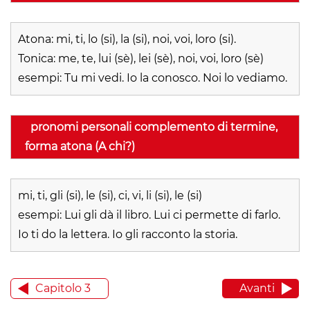
Atona: mi, ti, lo (si), la (si), noi, voi, loro (si).
Tonica: me, te, lui (sè), lei (sè), noi, voi, loro (sè)
esempi: Tu mi vedi. Io la conosco. Noi lo vediamo.
pronomi personali complemento di termine,
forma atona (A chi?)
mi, ti, gli (si), le (si), ci, vi, li (si), le (si)
esempi: Lui gli dà il libro. Lui ci permette di farlo.
Io ti do la lettera. Io gli racconto la storia.
Capitolo 3
Avanti