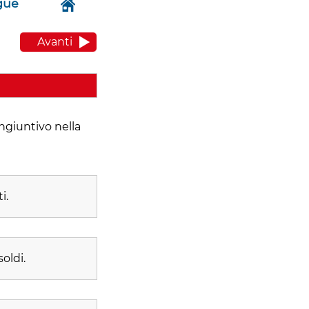
gue
Avanti
ongiuntivo nella
i.
oldi.