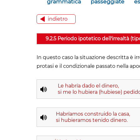
grammatica
passeggiate
es
indietro
9.2.5 Periodo ipotetico dell'irrealtà (tipo
In questo caso la situazione descritta è irr
protasi e il condizionale passato nella apo
Le habría dado el dinero,
si me lo hubiera (hubiese) pedido
Habríamos construido la casa,
si hubieramos tenido dinero.