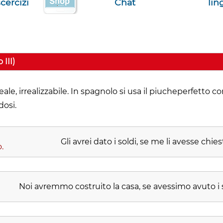
cercizi
Chat
lin
 III)
eale, irrealizzabile. In spagnolo si usa il piucheperfetto c
dosi.
Gli avrei dato i soldi, se me li avesse chiest
.
Noi avremmo costruito la casa, se avessimo avuto i s