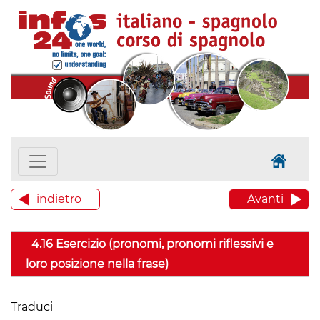
indietro
Avanti
4.16 Esercizio (pronomi, pronomi riflessivi e
loro posizione nella frase)
Traduci